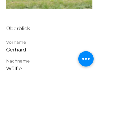
Überblick
Vorname
Gerhard
Nachname
Wölfle
Telefonnummer
+49 177 2093167
Wohnort
Germering
Fahrzeug
Alpine Series IV